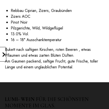
Rebbau Ciprian, Zizers, Graubünden
Zizers AOC
Pinot Noir
Pilzgerichte, Wild, Wildgeflügel
13.0% Vol.
16 – 18° Ausschanktemperatur
Bukett nach saftigen Kirschen, roten Beeren , etwas
Pflaumen und etwas zarten Blüten Düften.
Am Gaumen packend, saftige Frucht, gute Frische, toller
Länge und einem unglaublichen Potential.
LUMI- WEIN
FÜR DIE SCHÖNSTEN
MOMENTE IM GLAS.