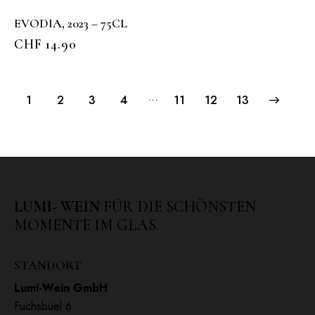
EVODIA, 2023 – 75CL
CHF
14.90
…
1
2
3
4
11
→
12
13
LUMI- WEIN
FÜR DIE SCHÖNSTEN
MOMENTE IM GLAS.
STANDORT
Lumi-Wein GmbH
Fuchsbüel 6