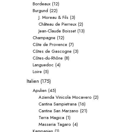
Bordeaux
(12)
Burgund
(22)
J. Moreau & Fils
(3)
Château de Pierreux
(2)
Jean-Claude Boisset
(13)
Champagne
(12)
Côte de Provence
(7)
Côtes de Gascogne
(3)
Côtes-du-Rhône
(8)
Languedoc
(4)
Loire
(5)
Italien
(175)
Apulien
(45)
Azienda Vinicola Mocavero
(2)
Cantina Sampietrana
(16)
Cantine San Marzano
(21)
Terra Magica
(1)
Masseria Tagaro
(4)
Kampanien
(1)