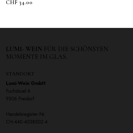
CHF
34.00
LUMI- WEIN
FÜR DIE SCHÖNSTEN
MOMENTE IM GLAS.
STANDORT
Lumi-Wein GmbH
Fuchsbüel 6
9306 Freidorf
Handelsregister-Nr.
CH-440-4038502-4